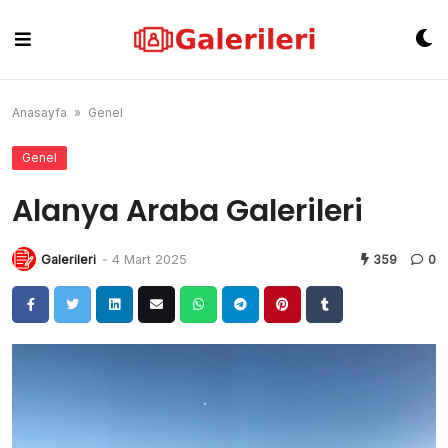
Skip
to
content
Anasayfa
»
Genel
Genel
Alanya Araba Galerileri
Galerileri
-
4 Mart 2025
359
0