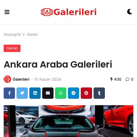
Skip
to
content
Anasayfa
»
Genel
Genel
Ankara Araba Galerileri
Galerileri
-
15 Kasım 2024
430
0