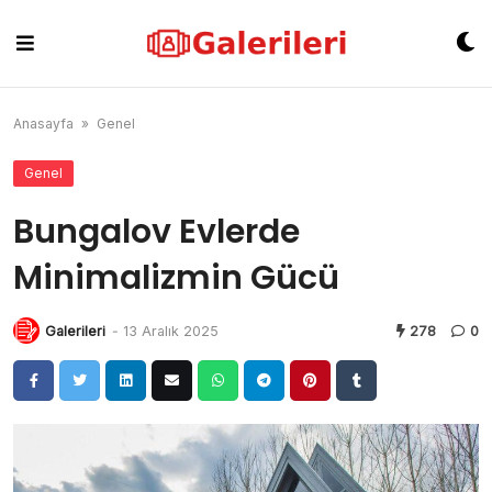
Skip
to
content
Anasayfa
»
Genel
Genel
Bungalov Evlerde
Minimalizmin Gücü
Galerileri
-
13 Aralık 2025
278
0