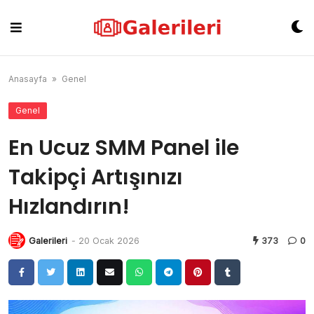
Skip
to
content
Anasayfa
»
Genel
Genel
En Ucuz SMM Panel ile
Takipçi Artışınızı
Hızlandırın!
Galerileri
-
20 Ocak 2026
373
0