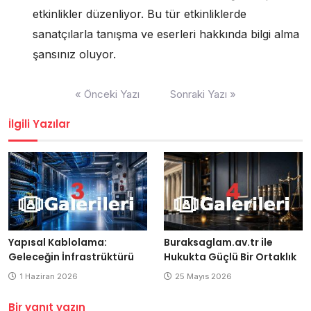
etkinlikler düzenliyor. Bu tür etkinliklerde
sanatçılarla tanışma ve eserleri hakkında bilgi alma
şansınız oluyor.
Yazı
« Önceki Yazı
Sonraki Yazı »
gezinmesi
İlgili Yazılar
Yapısal Kablolama:
Buraksaglam.av.tr ile
Geleceğin İnfrastrüktürü
Hukukta Güçlü Bir Ortaklık
1 Haziran 2026
25 Mayıs 2026
Bir yanıt yazın