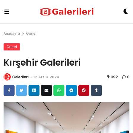
Skip
to
content
Anasayfa
»
Genel
Genel
Kırşehir Galerileri
Galerileri
-
12 Aralık 2024
392
0