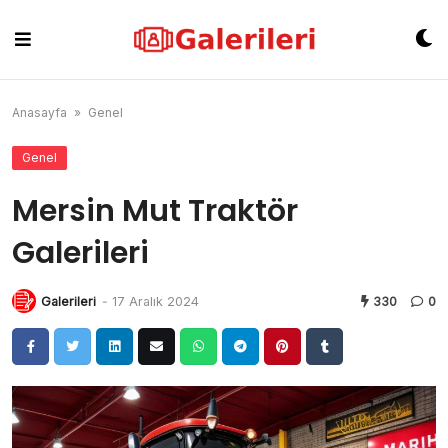
Skip
to
content
Anasayfa
»
Genel
Genel
Mersin Mut Traktör
Galerileri
Galerileri
-
17 Aralık 2024
330
0