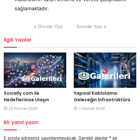
sağlamaktadır.
Yazı
« Önceki Yazı
Sonraki Yazı »
gezinmesi
İlgili Yazılar
Yapısal Kablolama:
Sosially.com ile
Geleceğin İnfrastrüktürü
Hedeflerinize Ulaşın
1 Haziran 2026
22 Haziran 2026
Bir yanıt yazın
E-posta adresiniz yayınlanmayacak.
Gerekli alanlar
*
ile