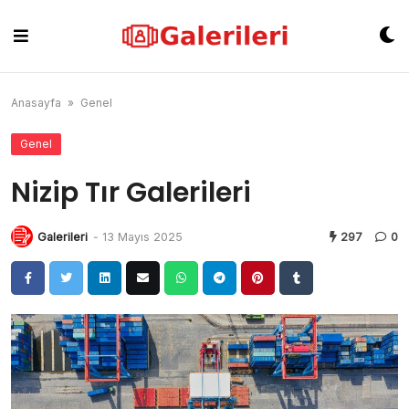
Skip
to
content
Anasayfa
»
Genel
Genel
Nizip Tır Galerileri
Galerileri
-
13 Mayıs 2025
297
0