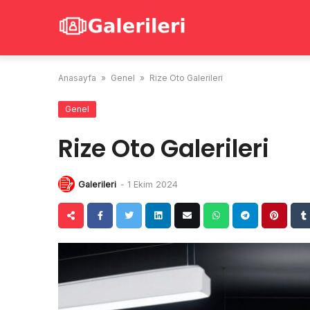
Skip
to
content
Anasayfa
»
Genel
»
Rize Oto Galerileri
Genel
Rize Oto Galerileri
Galerileri
-
1 Ekim 2024