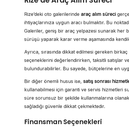
Rize’de Araç Alım Süreci
Rize’deki oto galerilerinde
araç alım süreci
gerçek
ihtiyaçlarınıza uygun aracı bulmaktır. Bu nokta
Galeriler, geniş bir araç yelpazesi sunarak her b
sürüşü yaparak karar verme aşamasında kendile
Ayrıca, sırasında dikkat edilmesi gereken birka
seçeneklerini değerlendirirken, taksitli satışlar 
bulundurabilirler. Bu sayede, bütçelerine en uy
Bir diğer önemli husus ise,
satış sonrası hizmetl
kullanabilmesi için garanti ve servis hizmetleri s
süre sorunsuz bir şekilde kullanmalarına olanak
sağladığı güvenle dikkat çekmektedir.
Finansman Seçenekleri