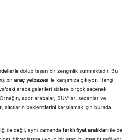
dellerle
dolup taşan bir zenginlik sunmaktadır. Bu
niş bir
araç yelpazesi
ile karşımıza çıkıyor. Hangi
’daki araba galerileri sizlere birçok seçenek
 Örneğin, spor arabalar, SUV’lar, sedanlar ve
ar, alıcıların beklentilerini karşılamak için burada
liği ile değil, aynı zamanda
farklı fiyat aralıkları
ile de
nın ihtiyaçlarına uygun bir araç bulmasını sağlıyor.