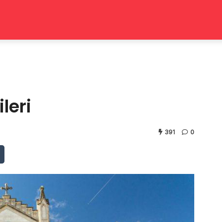
leri
391
0