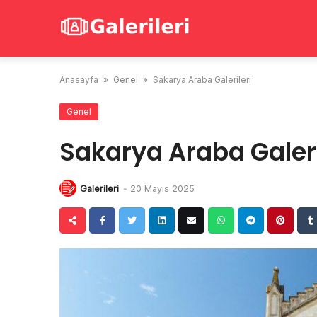
Skip
to
content
Anasayfa
»
Genel
»
Sakarya Araba Galerileri
Genel
Sakarya Araba Galeri
Galerileri
-
20 Mayıs 2025