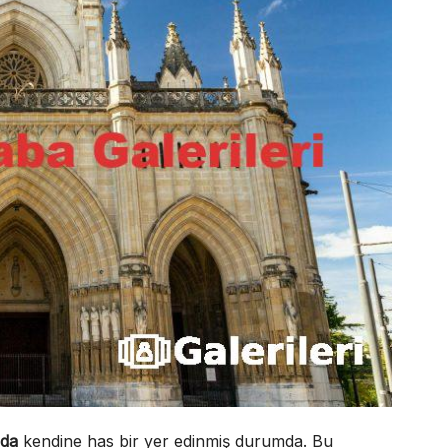
nda
kendine has bir yer edinmiş durumda. Bu