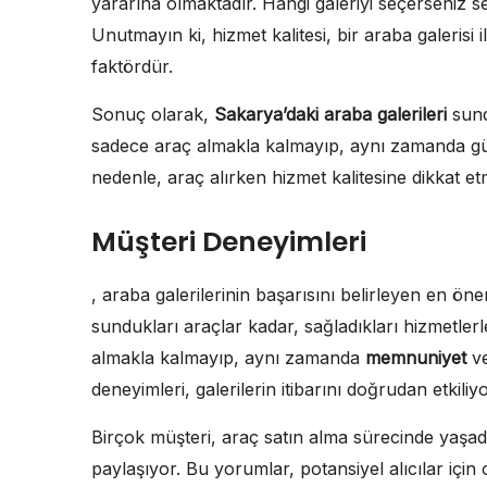
yararına olmaktadır. Hangi galeriyi seçerseniz seç
Unutmayın ki, hizmet kalitesi, bir araba galerisi 
faktördür.
Sonuç olarak,
Sakarya’daki araba galerileri
sundu
sadece araç almakla kalmayıp, aynı zamanda güv
nedenle, araç alırken hizmet kalitesine dikkat 
Müşteri Deneyimleri
, araba galerilerinin başarısını belirleyen en öne
sundukları araçlar kadar, sağladıkları hizmetlerle
almakla kalmayıp, aynı zamanda
memnuniyet
v
deneyimleri, galerilerin itibarını doğrudan etkiliyo
Birçok müşteri, araç satın alma sürecinde yaşa
paylaşıyor. Bu yorumlar, potansiyel alıcılar içi