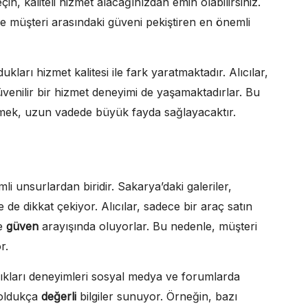
in, kaliteli hizmet alacağınızdan emin olabilirsiniz.
ile müşteri arasındaki güveni pekiştiren en önemli
kları hizmet kalitesi ile fark yaratmaktadır. Alıcılar,
enilir bir hizmet deneyimi de yaşamaktadırlar. Bu
etmek, uzun vadede büyük fayda sağlayacaktır.
mli unsurlardan biridir. Sakarya’daki galeriler,
 de dikkat çekiyor. Alıcılar, sadece bir araç satın
e
güven
arayışında oluyorlar. Bu nedenle, müşteri
r.
dıkları deneyimleri sosyal medya ve forumlarda
n oldukça
değerli
bilgiler sunuyor. Örneğin, bazı