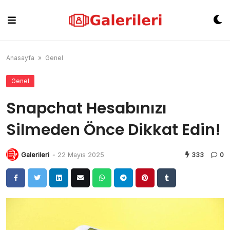
Skip
to
content
Anasayfa
»
Genel
Genel
Snapchat Hesabınızı
Silmeden Önce Dikkat Edin!
Galerileri
-
22 Mayıs 2025
333
0