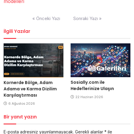
modelleri
Yazı
« Önceki Yazı
Sonraki Yazı »
gezinmesi
İlgili Yazılar
Sosially.com ile
Kornerde Bölge, Adam
Hedeflerinize Ulaşın
Adama ve Karma Dizilim
Karşılaştırması
22 Haziran 2026
6 Ağustos 2026
Bir yanıt yazın
E-posta adresiniz yayınlanmayacak.
Gerekli alanlar
*
ile