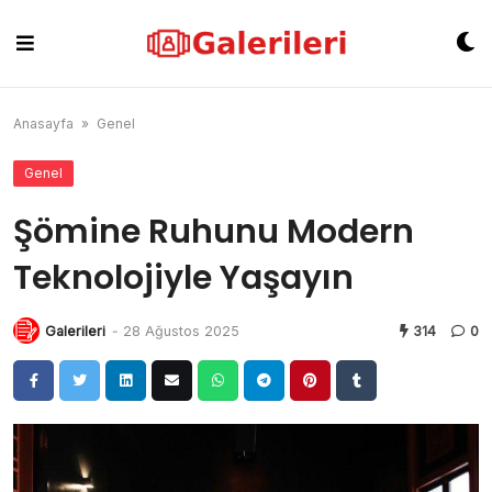
Skip
to
content
Anasayfa
»
Genel
Genel
Şömine Ruhunu Modern
Teknolojiyle Yaşayın
Galerileri
-
28 Ağustos 2025
314
0