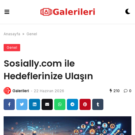
Skip
to
content
Anasayfa
»
Genel
Genel
Sosially.com ile
Hedeflerinize Ulaşın
Galerileri
-
22 Haziran 2026
210
0