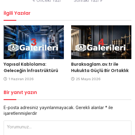
« Önceki Yazı
Sonraki Yazı »
gezinmesi
İlgili Yazılar
Yapısal Kablolama:
Buraksaglam.av.tr ile
Geleceğin İnfrastrüktürü
Hukukta Güçlü Bir Ortaklık
1 Haziran 2026
25 Mayıs 2026
Bir yanıt yazın
E-posta adresiniz yayınlanmayacak.
Gerekli alanlar
*
ile
işaretlenmişlerdir