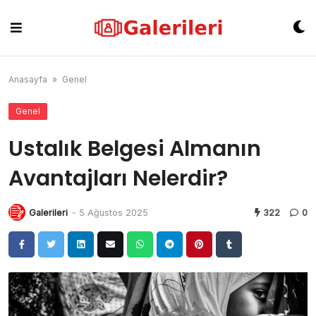
Skip
to
content
Anasayfa
»
Genel
Genel
Ustalık Belgesi Almanın
Avantajları Nelerdir?
Galerileri
-
5 Ağustos 2025
322
0