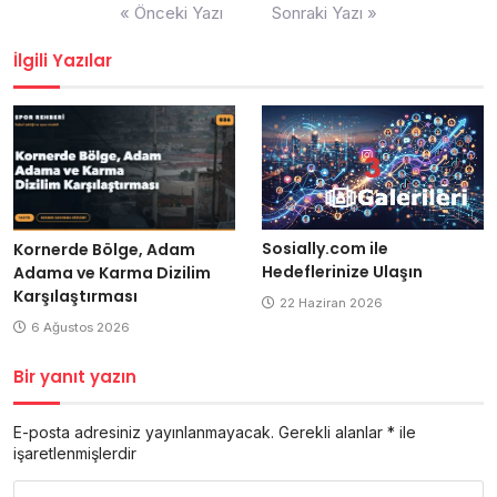
Yazı
« Önceki Yazı
Sonraki Yazı »
gezinmesi
İlgili Yazılar
Sosially.com ile
Kornerde Bölge, Adam
Hedeflerinize Ulaşın
Adama ve Karma Dizilim
Karşılaştırması
22 Haziran 2026
6 Ağustos 2026
Bir yanıt yazın
E-posta adresiniz yayınlanmayacak.
Gerekli alanlar
*
ile
işaretlenmişlerdir