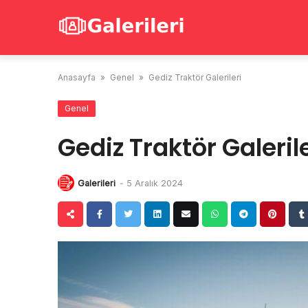
Skip
to
content
Anasayfa
»
Genel
»
Gediz Traktör Galerileri
Genel
Gediz Traktör Galerile
Galerileri
-
5 Aralık 2024