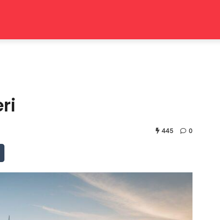
ri
445
0