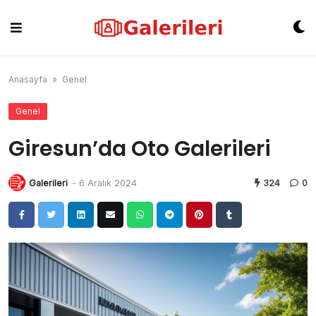
Skip
to
content
Anasayfa
»
Genel
Genel
Giresun’da Oto Galerileri
Galerileri
-
6 Aralık 2024
324
0